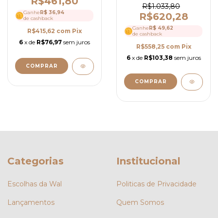
R$461,80
com Detalhes em
Ref 4005
R$1.033,80
Guipir e Cinto - Ref
Ganhe
R$ 36,94
R$620,28
de cashback
4200
Ganhe
R$ 49,62
R$415,62
com
Pix
de cashback
6
x de
R$76,97
sem juros
R$558,25
com
Pix
6
x de
R$103,38
sem juros
COMPRAR
COMPRAR
Categorias
Institucional
Escolhas da Wal
Politicas de Privacidade
Lançamentos
Quem Somos