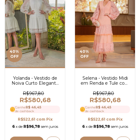
40
%
40
%
OFF
OFF
Selena - Vestido Midi
Yolanda - Vestido de
em Renda e Tule com
Noiva Curto Elegante
Guipir - Ref 4193
e Romântico em Tule
Bordado com Guipir e
R$967,80
R$967,80
Manga Longa - Ref
R$580,68
R$580,68
4153
Ganhe
R$ 46,45
Ganhe
R$ 46,45
de cashback
de cashback
R$522,61
com
Pix
R$522,61
com
Pix
6
x de
R$96,78
sem juros
6
x de
R$96,78
sem juros