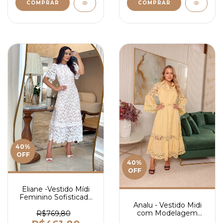
COMPRAR
COMPRAR
40
%
OFF
40
%
OFF
Eliane -Vestido Mídi
Feminino Sofisticado
Analu - Vestido Midi
em Guipir com Fundo
com Modelagem
Nude, Manga Curta e
R$769,80
Elegante em Liocel
Caimento Elegante -