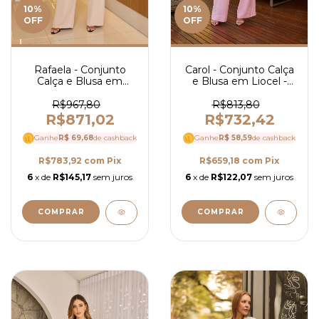
10
%
10
%
OFF
OFF
Rafaela - Conjunto
Carol - Conjunto Calça
Calça e Blusa em
e Blusa em Liocel -
Alfaiataria em Crepe -
Ref 4119
Ref 4112
R$967,80
R$813,80
R$871,02
R$732,42
Ganhe
R$ 69,68
de cashback
Ganhe
R$ 58,59
de cashback
R$783,92
com
Pix
R$659,18
com
Pix
6
x de
R$145,17
sem juros
6
x de
R$122,07
sem juros
COMPRAR
COMPRAR