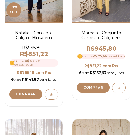
10
%
OFF
Natália - Conjunto
Marcela - Conjunto
Calça e Blusa em
Camisa e Calça em
Linho - Ref 4113
Linho com Faixa - Ref
4131
R$945,80
R$945,80
R$851,22
Ganhe
R$ 75,66
de cashback
Ganhe
R$ 68,09
de cashback
R$851,22
com
Pix
R$766,10
com
Pix
6
x de
R$157,63
sem juros
6
x de
R$141,87
sem juros
COMPRAR
COMPRAR