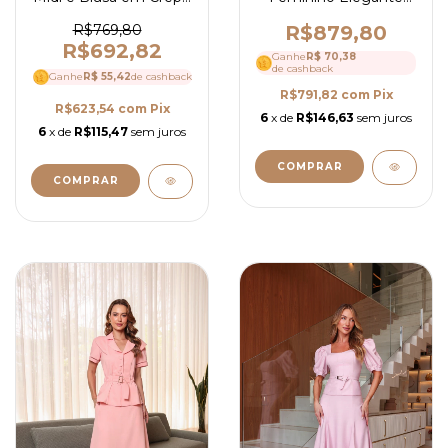
Melange - Ref 4151
em Alfaiataria com
Saia Mídi Blusa
R$769,80
R$879,80
Peplum e Cinto- Ref
R$692,82
Ganhe
R$ 70,38
4150
de cashback
Ganhe
R$ 55,42
de cashback
R$791,82
com
Pix
R$623,54
com
Pix
6
x de
R$146,63
sem juros
6
x de
R$115,47
sem juros
COMPRAR
COMPRAR