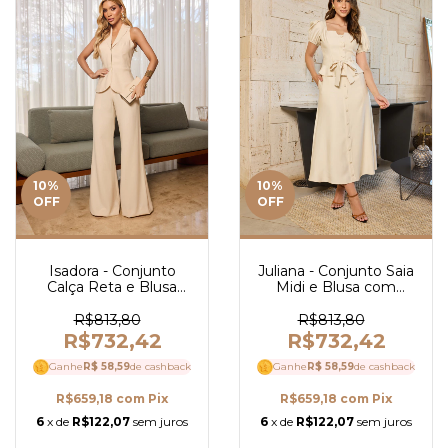
10
%
10
%
OFF
OFF
Isadora - Conjunto
Juliana - Conjunto Saia
Calça Reta e Blusa
Midi e Blusa com
com Zíper em
Botões Frontais em
Alfaiataria - Ref 4135
Alfaiataria - Ref 4129
R$813,80
R$813,80
R$732,42
R$732,42
Ganhe
R$ 58,59
de cashback
Ganhe
R$ 58,59
de cashback
R$659,18
com
Pix
R$659,18
com
Pix
6
x de
R$122,07
sem juros
6
x de
R$122,07
sem juros