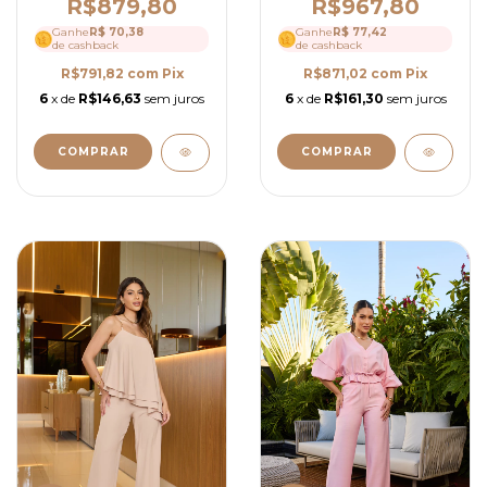
R$967,80
R$879,80
Ganhe
R$ 77,42
Ganhe
R$ 70,38
de cashback
de cashback
R$871,02
com
Pix
R$791,82
com
Pix
6
x de
R$161,30
sem juros
6
x de
R$146,63
sem juros
COMPRAR
COMPRAR