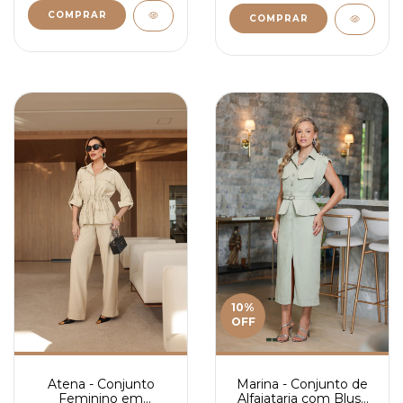
COMPRAR
COMPRAR
10
%
OFF
Atena - Conjunto
Marina - Conjunto de
Feminino em
Alfaiataria com Blusa