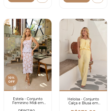
10
%
OFF
Estela - Conjunto
Heloísa - Conjunto
Feminino Mídi em
Calça e Blusa em
Laise Floral com Blusa
Liocel - Ref 4141
de Decote Reto e Saia