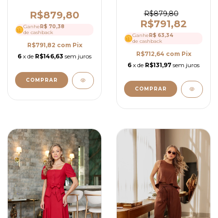
Alfaiataria com
de Botões com Cinto
Jaqueta Ajustável e
e Saia Mídi - Ref 4252
R$879,80
R$879,80
Calça Reta Elegante -
R$791,82
Ganhe
R$ 70,38
Ref 4240
de cashback
Ganhe
R$ 63,34
de cashback
R$791,82
com
Pix
R$712,64
com
Pix
6
x de
R$146,63
sem juros
6
x de
R$131,97
sem juros
COMPRAR
COMPRAR