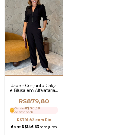
Jade - Conjunto Calça
e Blusa em Alfaiataria -
Ref 4266
R$879,80
Ganhe
R$ 70,38
de cashback
R$791,82
com
Pix
6
x de
R$146,63
sem juros