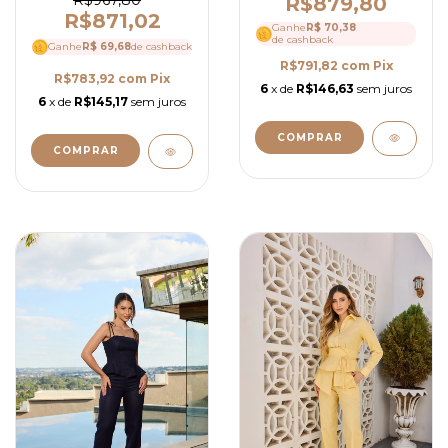
R$967,80
R$879,80
Fluida Elegante- Ref
R$871,02
Ganhe
R$ 70,38
4137
de cashback
Ganhe
R$ 69,68
de cashback
R$791,82
com
Pix
R$783,92
com
Pix
6
x de
R$146,63
sem juros
6
x de
R$145,17
sem juros
COMPRAR
COMPRAR