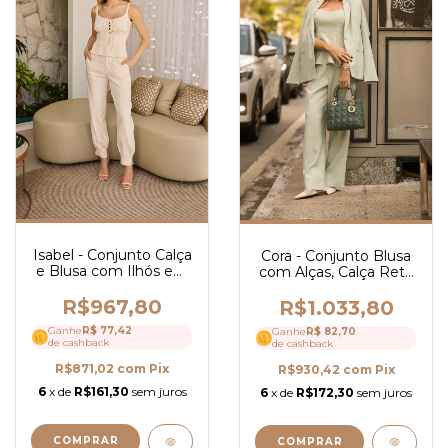
Isabel - Conjunto Calça
Cora - Conjunto Blusa
e Blusa com Ilhós em
com Alças, Calça Reta
Linho - Ref 4124
e Blazer em Alfaiataria
- Ref 4132
R$967,80
R$1.033,80
Ganhe
R$ 77,42
Ganhe
R$ 82,70
de cashback
de cashback
R$871,02
com
Pix
R$930,42
com
Pix
6
x de
R$161,30
sem juros
6
x de
R$172,30
sem juros
COMPRAR
COMPRAR