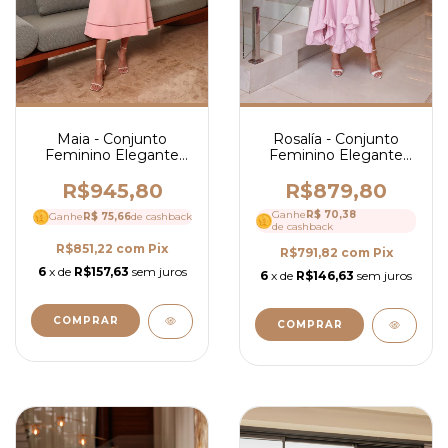
Maia - Conjunto
Rosalía - Conjunto
Feminino Elegante
Feminino Elegante
em Alfaiataria com
com Saia Mídi e Blusa
Saia Mídi Evasê e
com Manga Bufante e
R$945,80
R$879,80
Blusa com Cinto- Ref
Cinto - Ref 4188
Ganhe
R$ 70,38
Ganhe
R$ 75,66
4183
de cashback
de cashback
R$851,22
com
Pix
R$791,82
com
Pix
6
x de
R$157,63
sem juros
6
x de
R$146,63
sem juros
COMPRAR
COMPRAR