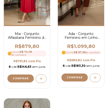
Ada - Conjunto
Mia - Conjunto
Feminino em Linho
Alfaiataria Feminino de
com Blusa Peplum e
Blusa com Laço na
Calça Elegante - Ref
Cintura e Saia Mídi
R$1.099,80
R$879,80
4282
Elegante- Ref 4248
Ganhe
R$ 70,38
Ganhe
R$ 87,98
de cashback
de cashback
R$989,82
com
Pix
R$791,82
com
Pix
6
x de
R$183,30
sem juros
6
x de
R$146,63
sem juros
COMPRAR
COMPRAR