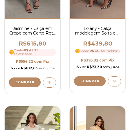
Jasmine - Calça em
Loiany - Calça
Crepe com Corte Reto
modelagem Solta em
- Ref 4168
Cetim Zurique - Ref
4174
R$615,80
R$439,80
Ganhe
R$ 49,26
Ganhe
R$ 35,18
de cashback
de cashback
R$395,82
com
Pix
R$554,22
com
Pix
6
x de
R$73,30
sem juros
6
x de
R$102,63
sem juros
COMPRAR
COMPRAR