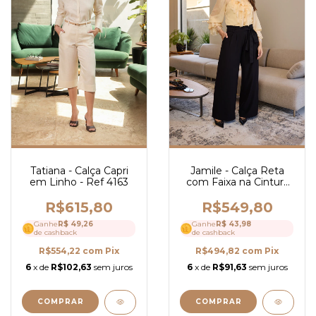
Jamile - Calça Reta
Tatiana - Calça Capri
com Faixa na Cintura
em Linho - Ref 4163
em Alfaiataria - Ref
4138
R$549,80
R$615,80
Ganhe
R$ 43,98
Ganhe
R$ 49,26
de cashback
de cashback
R$494,82
com
Pix
R$554,22
com
Pix
6
x de
R$91,63
sem juros
6
x de
R$102,63
sem juros
COMPRAR
COMPRAR