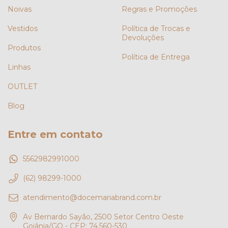
Noivas
Regras e Promoções
Vestidos
Política de Trocas e
Devoluções
Produtos
Política de Entrega
Linhas
OUTLET
Blog
Entre em contato
5562982991000
(62) 98299-1000
atendimento@docemariabrand.com.br
Av Bernardo Sayão, 2500 Setor Centro Oeste
Goiânia/GO - CEP: 74.560-530