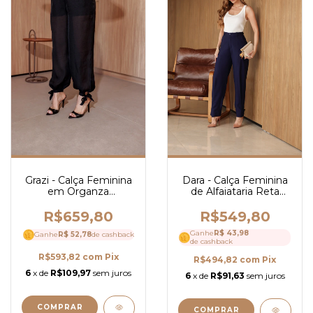
Grazi - Calça Feminina
Dara - Calça Feminina
em Organza
de Alfaiataria Reta
Creponada, Cintura
com Cós Clássico e
Alta e Laço na Barra -
Caimento Estruturado
R$659,80
R$549,80
Ref 4291
- Ref4254
Ganhe
R$ 43,98
Ganhe
R$ 52,78
de cashback
de cashback
R$593,82
com
Pix
R$494,82
com
Pix
6
x de
R$109,97
sem juros
6
x de
R$91,63
sem juros
COMPRAR
COMPRAR