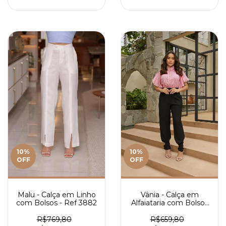
10
%
10
%
OFF
OFF
Malu - Calça em Linho
Vânia - Calça em
com Bolsos - Ref 3882
Alfaiataria com Bolsos
- Ref 3927
R$769,80
R$659,80