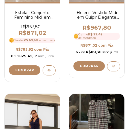
Estela - Conjunto
Helen - Vestido Mídi
Feminino Mídi em
em Guipir Elegante
Laise Floral com Blusa
com Manga Longa
de Decote Reto e Saia
Bufante e Estrutura
R$967,80
R$967,80
Fluida Elegante- Ref
Refinada - Ref 4247
R$871,02
Ganhe
R$ 77,42
4137
de cashback
Ganhe
R$ 69,68
de cashback
R$871,02
com
Pix
R$783,92
com
Pix
6
x de
R$161,30
sem juros
6
x de
R$145,17
sem juros
COMPRAR
COMPRAR