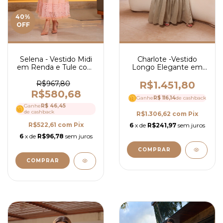
40
%
OFF
Selena - Vestido Midi
Charlote -Vestido
em Renda e Tule com
Longo Elegante em
Guipir - Ref 4193
Organza com Guipir,
Manga Longa e
R$967,80
R$1.451,80
Decote em V- Ref
R$580,68
Ganhe
R$ 116,14
4189
de cashback
Ganhe
R$ 46,45
de cashback
R$1.306,62
com
Pix
R$522,61
com
Pix
6
x de
R$241,97
sem juros
6
x de
R$96,78
sem juros
COMPRAR
COMPRAR