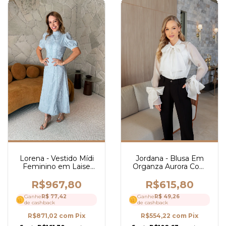
Jordana - Blusa Em
Lorena - Vestido Mídi
Organza Aurora Com
Feminino em Laise
Laço Elegante Nas
com Guipir, Gola Alta e
Mangas E Gola- Ref
Manga Curta Elegante
R$615,80
R$967,80
4244
- 4262
Ganhe
R$ 49,26
Ganhe
R$ 77,42
de cashback
de cashback
R$554,22
com
Pix
R$871,02
com
Pix