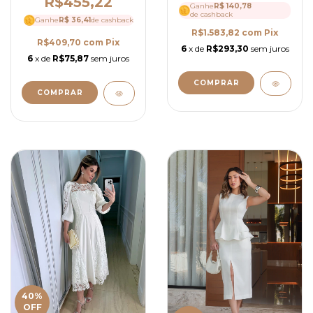
R$455,22
Ganhe
R$ 140,78
de cashback
Ganhe
R$ 36,41
de cashback
R$1.583,82
com
Pix
R$409,70
com
Pix
6
x de
R$293,30
sem juros
6
x de
R$75,87
sem juros
COMPRAR
COMPRAR
40
%
OFF