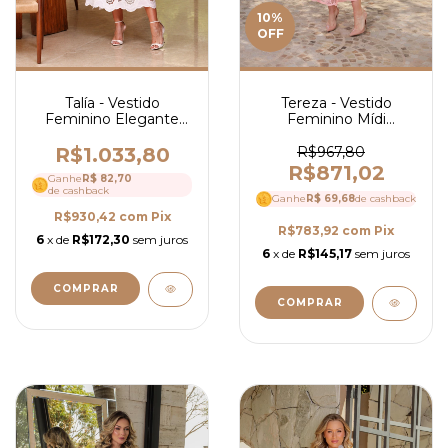
10
%
OFF
Talía - Vestido
Tereza - Vestido
Feminino Elegante
Feminino Mídi
Midi em Laise com
Elegante em Renda
Guipir, Manga Curta e
com Guipir, Gola Alta,
R$1.033,80
R$967,80
Caimento Fluido - Ref
Babados e Manga 3/4
R$871,02
Ganhe
R$ 82,70
4194
- Ref 4173
de cashback
Ganhe
R$ 69,68
de cashback
R$930,42
com
Pix
R$783,92
com
Pix
6
x de
R$172,30
sem juros
6
x de
R$145,17
sem juros
COMPRAR
COMPRAR