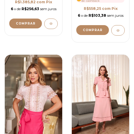
de cashback
R$1.385,82
com
Pix
R$558,25
com
Pix
6
x de
R$256,63
sem juros
6
x de
R$103,38
sem juros
COMPRAR
COMPRAR