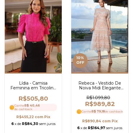
10
%
OFF
Lídia - Camisa
Rebeca - Vestido De
Feminina em Tricoline
Noiva Midi Elegante
com Guipir e Gola Alta
em Renda com Tule e
Elegante e Botões
Detalhes em Guipir -
R$505,80
R$1.099,80
Encapados - Ref 4033
Ref 4100
R$989,82
Ganhe
R$ 40,46
de cashback
Ganhe
R$ 79,18
de cashback
R$455,22
com
Pix
R$890,84
com
Pix
6
x de
R$84,30
sem juros
6
x de
R$164,97
sem juros