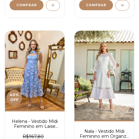
COMPRAR
COMPRAR
40
%
OFF
Helena - Vestido Mídi
Feminino em Laise
Nala - Vestido Mídi
Floral Elegante com
Feminino em Organza
Detalhe Vazado no
R$967,80