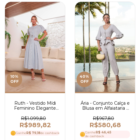
10
%
40
%
OFF
OFF
Ruth - Vestido Mídi
Ária - Conjunto Calça e
Feminino Elegante
Blusa em Alfaiataria -
em Linho com Pregas
Ref 4159
e Cinto com Fivela e
R$1.099,80
R$967,80
Mangas 3/4 - Ref 4185
R$989,82
R$580,68
Ganhe
R$ 46,45
Ganhe
R$ 79,18
de cashback
de cashback