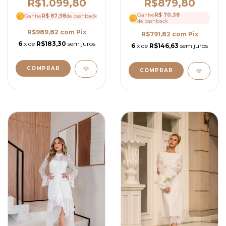
e Caimento Fluido
Guipir Elegante,
R$879,80
R$1.099,80
Elegante - Ref 4251
Manga Longa e Gola
Ganhe
R$ 70,38
Ganhe
Alta- Ref 4246
R$ 87,98
de cashback
de cashback
R$989,82
com
Pix
R$791,82
com
Pix
6
x de
R$183,30
sem juros
6
x de
R$146,63
sem juros
COMPRAR
COMPRAR