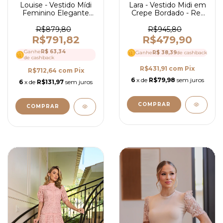
Louise - Vestido Mídi
Lara - Vestido Midi em
Feminino Elegante
Crepe Bordado - Ref
em Liocel com Cinto e
4090
Gola Alta - Ref 4242
R$879,80
R$945,80
R$791,82
R$479,90
Ganhe
R$ 63,34
Ganhe
R$ 38,39
de cashback
de cashback
R$431,91
com
Pix
R$712,64
com
Pix
6
x de
R$79,98
sem juros
6
x de
R$131,97
sem juros
COMPRAR
COMPRAR