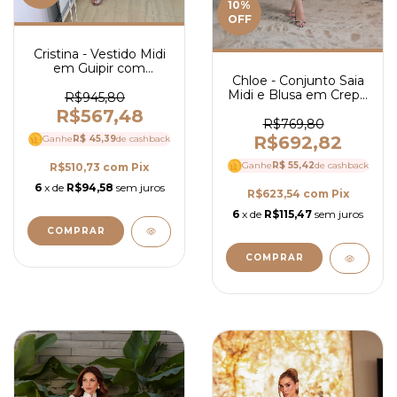
10
%
OFF
Cristina - Vestido Midi
em Guipir com
Chloe - Conjunto Saia
Tricoline - Ref 4088
Midi e Blusa em Crepe
R$945,80
Melange - Ref 4151
R$567,48
R$769,80
R$692,82
Ganhe
R$ 45,39
de cashback
Ganhe
R$ 55,42
de cashback
R$510,73
com
Pix
6
x de
R$94,58
sem juros
R$623,54
com
Pix
6
x de
R$115,47
sem juros
COMPRAR
COMPRAR