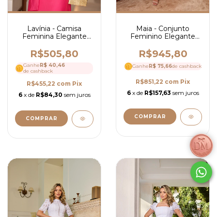
Lavínia - Camisa
Maia - Conjunto
Feminina Elegante
Feminino Elegante
em Tricoline com
em Alfaiataria com
Guipir Botões Forrados
Saia Mídi Evasê e
R$505,80
R$945,80
e Gola Alta - Ref 4221
Blusa com Cinto- Ref
Ganhe
R$ 40,46
Ganhe
R$ 75,66
4183
de cashback
de cashback
R$851,22
com
Pix
R$455,22
com
Pix
6
x de
R$157,63
sem juros
6
x de
R$84,30
sem juros
COMPRAR
COMPRAR