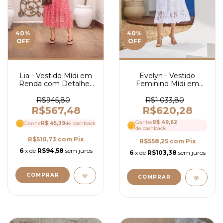
40
%
40
%
OFF
OFF
Lia - Vestido Mídi em
Evelyn - Vestido
Renda com Detalhes
Feminino Mídi em
em Guipir, Decote em
Laise com Guipir
V e Mangas Longas -
Elegante e Manga
R$945,80
R$1.033,80
Ref 4145
Delicada - Ref 4067
R$567,48
R$620,28
Ganhe
R$ 49,62
Ganhe
R$ 45,39
de cashback
de cashback
R$510,73
com
Pix
R$558,25
com
Pix
6
x de
R$94,58
sem juros
6
x de
R$103,38
sem juros
COMPRAR
COMPRAR