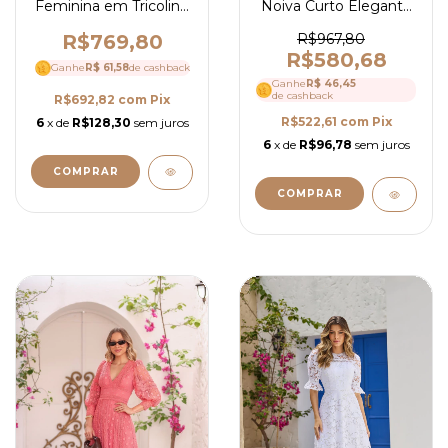
Feminina em Tricoline
Noiva Curto Elegante
com Renda e Guipir
e Romântico em Tule
com Peplum Elegante
Bordado com Guipir e
R$769,80
R$967,80
- Ref 4226
Manga Longa - Ref
R$580,68
Ganhe
R$ 61,58
de cashback
4153
Ganhe
R$ 46,45
de cashback
R$692,82
com
Pix
R$522,61
com
Pix
6
x de
R$128,30
sem juros
6
x de
R$96,78
sem juros
COMPRAR
COMPRAR