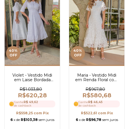
40
%
40
%
OFF
OFF
Violet - Vestido Midi
Maria - Vestido Midi
em Laise Bordada
em Renda Floral com
com Guipir - Ref 4160
Veludo - Ref 4167
R$1.033,80
R$967,80
R$620,28
R$580,68
Ganhe
R$ 49,62
Ganhe
R$ 46,45
de cashback
de cashback
R$558,25
com
Pix
R$522,61
com
Pix
6
x de
R$103,38
sem juros
6
x de
R$96,78
sem juros