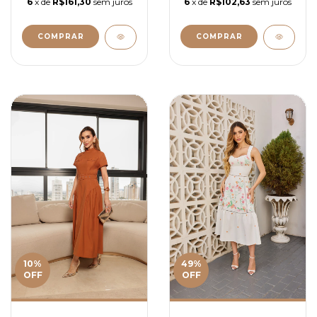
6
x de
R$102,63
sem juros
6
x de
R$161,30
sem juros
COMPRAR
COMPRAR
10
%
49
%
OFF
OFF