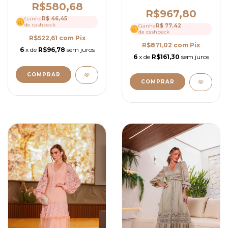
3D Elegante, Detalhes
Colo - Ref 4158
R$580,68
em Guipir e Laço Nas
R$967,80
Mangas- Ref 4245
Ganhe
R$ 46,45
de cashback
Ganhe
R$ 77,42
de cashback
R$522,61
com
Pix
R$871,02
com
Pix
6
x de
R$96,78
sem juros
6
x de
R$161,30
sem juros
COMPRAR
COMPRAR