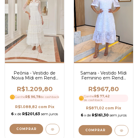
Peônia - Vestido de
Samara - Vestido Mídi
Noiva Mídi em Renda
Feminino em Renda
com Tule e Guipir com
com Detalhes em
Mangas Longas - Ref
Guipir, Gola Alta e
R$1.209,80
R$967,80
4213
Manga 3/4 - Ref 4202
Ganhe
R$ 77,42
Ganhe
R$ 96,78
de cashback
de cashback
R$1.088,82
com
Pix
R$871,02
com
Pix
6
x de
R$201,63
sem juros
6
x de
R$161,30
sem juros
COMPRAR
COMPRAR