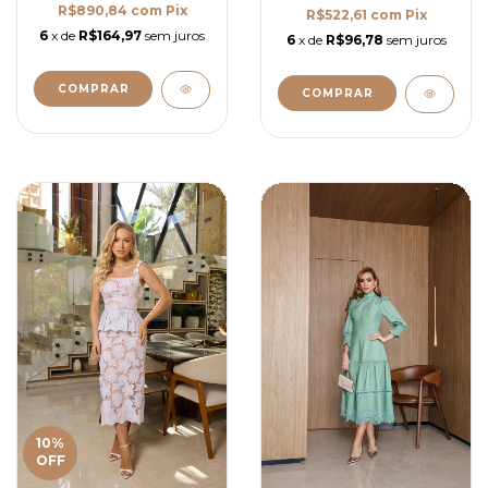
R$890,84
com
Pix
R$522,61
com
Pix
6
x de
R$164,97
sem juros
6
x de
R$96,78
sem juros
COMPRAR
COMPRAR
10
%
OFF