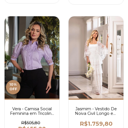
10
%
OFF
Jasmim - Vestido De
Vera - Camisa Social
Noiva Civil Longo em
Feminina em Tricoline
Renda Chantilly
com Guipir e Botões
Francesa - Ref 4207
Forrados- Ref 4037
R$1.759,80
R$505,80