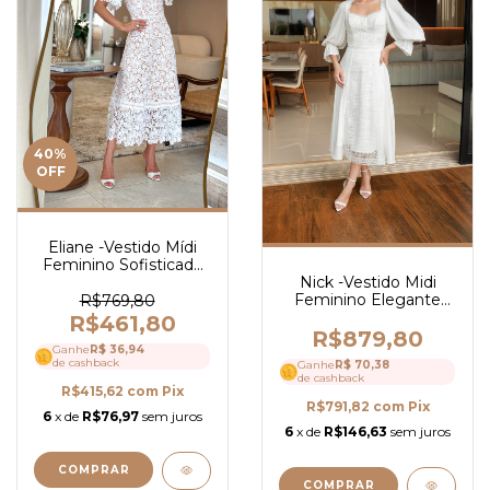
40
%
OFF
Eliane -Vestido Mídi
Feminino Sofisticado
em Guipir com Fundo
Nick -Vestido Midi
Nude, Manga Curta e
Feminino Elegante
R$769,80
Caimento Elegante -
em Crepe com Guipir
R$461,80
Ref 4005
Decote Quadrado e
R$879,80
Ganhe
R$ 36,94
Mangas Bufantes- Ref
de cashback
Ganhe
R$ 70,38
4103
de cashback
R$415,62
com
Pix
R$791,82
com
Pix
6
x de
R$76,97
sem juros
6
x de
R$146,63
sem juros
COMPRAR
COMPRAR