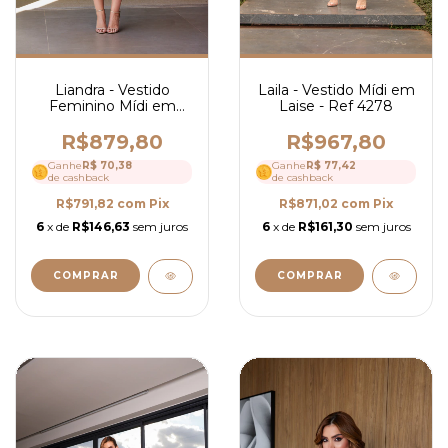
Liandra - Vestido
Laila - Vestido Mídi em
Feminino Mídi em
Laise - Ref 4278
Renda Trabalhada
Elegante e Decote
R$879,80
R$967,80
Quadrado - Ref 4263
Ganhe
R$ 70,38
Ganhe
R$ 77,42
de cashback
de cashback
R$791,82
com
Pix
R$871,02
com
Pix
6
x de
R$146,63
sem juros
6
x de
R$161,30
sem juros
COMPRAR
COMPRAR