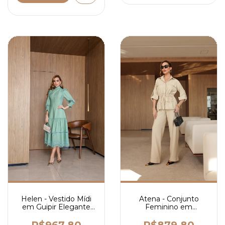
Atena - Conjunto
Helen - Vestido Mídi
Feminino em
em Guipir Elegante
Alfaiataria com
com Manga Longa
Jaqueta Ajustável e
Bufante e Estrutura
R$879,80