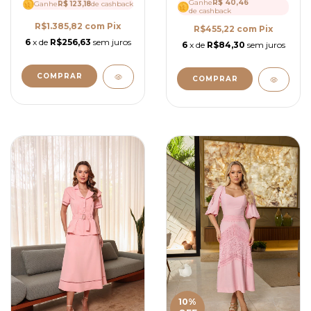
Ganhe
R$ 40,46
Ganhe
R$ 123,18
de cashback
de cashback
R$1.385,82
com
Pix
R$455,22
com
Pix
6
x de
R$256,63
sem juros
6
x de
R$84,30
sem juros
COMPRAR
COMPRAR
10
%