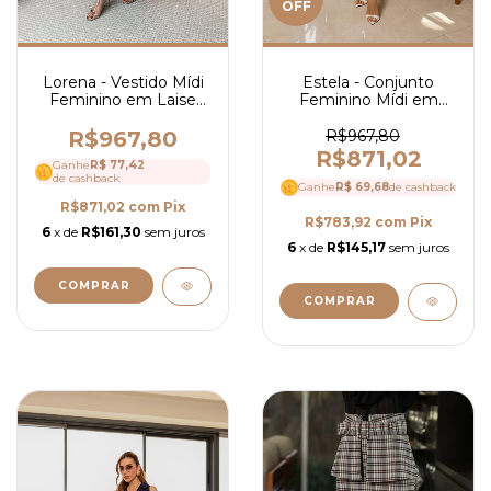
OFF
Estela - Conjunto
Lorena - Vestido Mídi
Feminino Mídi em
Feminino em Laise
Laise Floral com Blusa
com Guipir, Gola Alta e
de Decote Reto e Saia
Manga Curta Elegante
R$967,80
R$967,80
Fluida Elegante- Ref
- 4262
R$871,02
Ganhe
R$ 77,42
4137
de cashback
Ganhe
R$ 69,68
de cashback
R$871,02
com
Pix
R$783,92
com
Pix
6
x de
R$161,30
sem juros
6
x de
R$145,17
sem juros
COMPRAR
COMPRAR