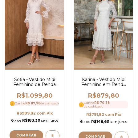
Karina - Vestido Mídi
Sofia - Vestido Mídi
Feminino em Renda
Feminino de Renda
com Guipir, Manga 3/4
com Aplicação de
e Caimento Fluido
Guipir Elegante,
R$879,80
R$1.099,80
Elegante - Ref 4251
Manga Longa e Gola
Ganhe
R$ 70,38
Ganhe
Alta- Ref 4246
R$ 87,98
de cashback
de cashback
R$989,82
com
Pix
R$791,82
com
Pix
6
x de
R$183,30
sem juros
6
x de
R$146,63
sem juros
COMPRAR
COMPRAR