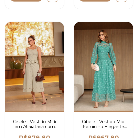
Cibele - Vestido Mídi
Gisele - Vestido Mídi
Feminino Elegante
em Alfaiataria com
em Renda com Guipir,
Guipir, Botões Frontais
Manga Longa e
e Modelagem
R$967,80
R$879,80