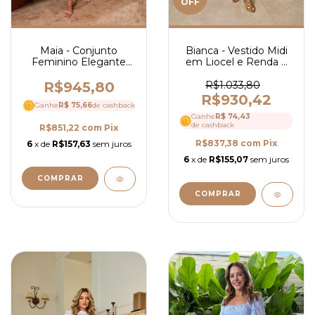
OFF
Maia - Conjunto
Bianca - Vestido Midi
Feminino Elegante
em Liocel e Renda e
em Alfaiataria com
Guipir - Ref 4110
Saia Mídi Evasê e
R$945,80
R$1.033,80
Blusa com Cinto- Ref
R$930,42
Ganhe
R$ 75,66
4183
de cashback
Ganhe
R$ 74,43
de cashback
R$851,22
com
Pix
R$837,38
com
Pix
6
x de
R$157,63
sem juros
6
x de
R$155,07
sem juros
COMPRAR
COMPRAR