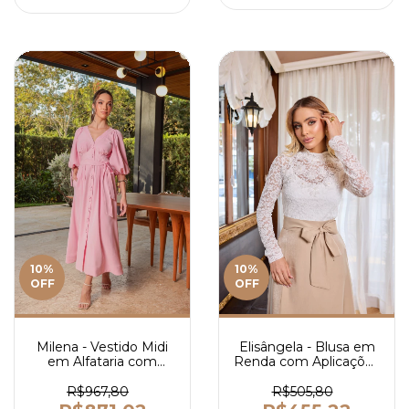
10
%
10
%
OFF
OFF
Elisângela - Blusa em
Milena - Vestido Midi
Renda com Aplicações
em Alfataria com
em Flores com Manga
Botões - Ref 4152
Longa - Ref 4070
R$505,80
R$967,80