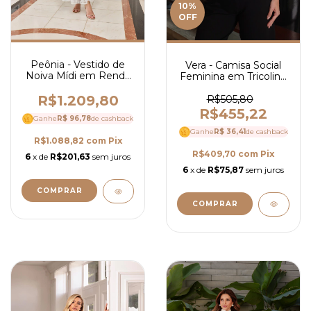
10
%
OFF
Peônia - Vestido de
Vera - Camisa Social
Noiva Mídi em Renda
Feminina em Tricoline
com Tule e Guipir com
com Guipir e Botões
Mangas Longas - Ref
Forrados- Ref 4037
R$1.209,80
R$505,80
4213
R$455,22
Ganhe
R$ 96,78
de cashback
Ganhe
R$ 36,41
de cashback
R$1.088,82
com
Pix
R$409,70
com
Pix
6
x de
R$201,63
sem juros
6
x de
R$75,87
sem juros
COMPRAR
COMPRAR