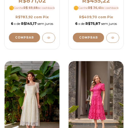
R$455,22
R$871,02
Ganhe
R$ 36,41
de cashback
Ganhe
R$ 69,68
de cashback
R$409,70
com
Pix
R$783,92
com
Pix
6
x de
R$75,87
sem juros
6
x de
R$145,17
sem juros
COMPRAR
COMPRAR