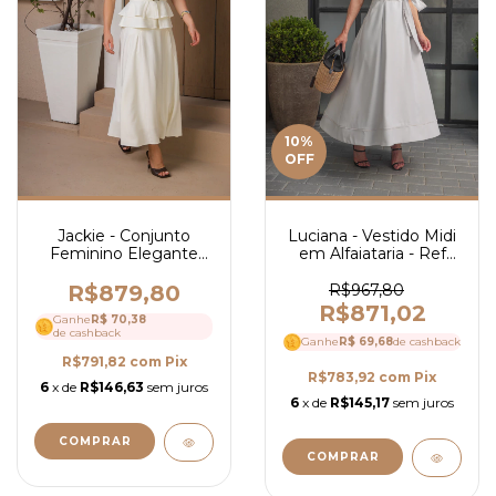
10
%
OFF
Jackie - Conjunto
Luciana - Vestido Midi
Feminino Elegante
em Alfaiataria - Ref
em Alfaiataria com
4154
Saia Mídi Blusa
R$879,80
R$967,80
Peplum e Cinto- Ref
R$871,02
Ganhe
R$ 70,38
4150
de cashback
Ganhe
R$ 69,68
de cashback
R$791,82
com
Pix
R$783,92
com
Pix
6
x de
R$146,63
sem juros
6
x de
R$145,17
sem juros
COMPRAR
COMPRAR