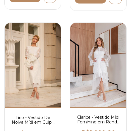
Clarice - Vestido Mídi
Lírio - Vestido De
Feminino em Renda
Noiva Mídi em Guipir
com Crepe Chiffon,
com Laço nas Mangas