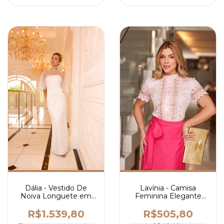
Dália - Vestido De
Lavínia - Camisa
Noiva Longuete em
Feminina Elegante
Cetim Italiano e
em Tricoline com
Mantilha Bordada com
Guipir Botões Forrados
R$1.539,80
R$505,80
Cristais- Ref 4219
e Gola Alta - Ref 4221