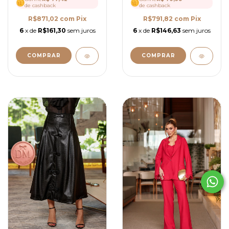
de cashback
de cashback
R$791,82
com
Pix
R$871,02
com
Pix
6
x de
R$146,63
sem juros
6
x de
R$161,30
sem juros
COMPRAR
COMPRAR