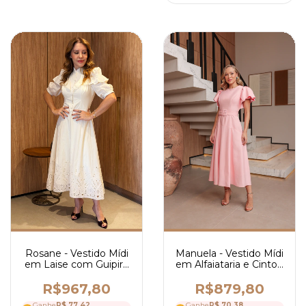
Manuela - Vestido Mídi
Rosane - Vestido Mídi
em Alfaiataria e Cinto -
em Laise com Guipir -
Ref 4264
Ref 4294
R$879,80
R$967,80
Ganhe
R$ 70,38
Ganhe
R$ 77,42