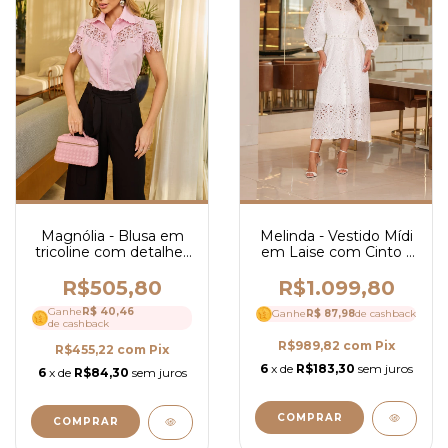
Magnólia - Blusa em
Melinda - Vestido Mídi
tricoline com detalhes
em Laise com Cinto -
em Guipir - Ref 4044
Ref 4205
R$505,80
R$1.099,80
Ganhe
R$ 40,46
Ganhe
R$ 87,98
de cashback
de cashback
R$989,82
com
Pix
R$455,22
com
Pix
6
x de
R$183,30
sem juros
6
x de
R$84,30
sem juros
COMPRAR
COMPRAR