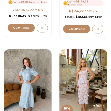
Ganhe
R$ 49,26
Ganhe
R$ 116,14
4189
de cashback
de cashback
R$1.306,62
com
Pix
R$554,22
com
Pix
6
x de
R$241,97
sem juros
6
x de
R$102,63
sem juros
COMPRAR
COMPRAR
10
%