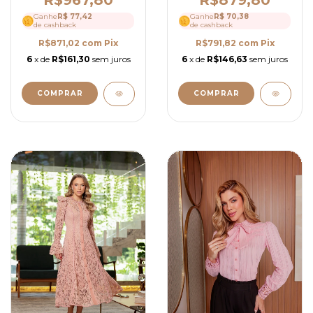
R$967,80
Calça Reta Elegante -
Refinada - Ref 4247
Ganhe
R$ 70,38
Ganhe
R$ 77,42
Ref 4240
de cashback
de cashback
R$791,82
com
Pix
R$871,02
com
Pix
6
x de
R$146,63
sem juros
6
x de
R$161,30
sem juros
COMPRAR
COMPRAR