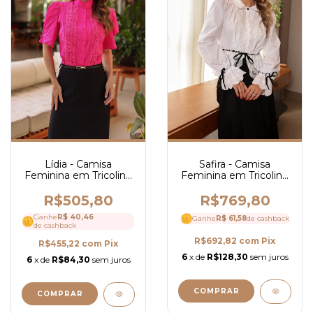
Safira - Camisa
Lídia - Camisa
Feminina em Tricoline
Feminina em Tricoline
com Renda e Guipir
com Guipir e Gola Alta
com Peplum Elegante
Elegante e Botões
R$769,80
R$505,80
- Ref 4226
Encapados - Ref 4033
Ganhe
R$ 40,46
Ganhe
R$ 61,58
de cashback
de cashback
R$692,82
com
Pix
R$455,22
com
Pix
6
x de
R$128,30
sem juros
6
x de
R$84,30
sem juros
COMPRAR
COMPRAR