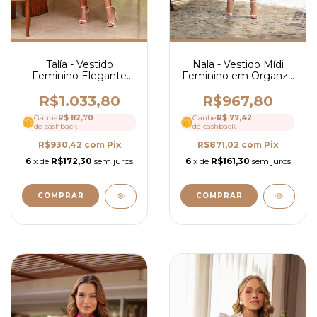
Nala - Vestido Mídi
Talía - Vestido
Feminino em Organza
Feminino Elegante
3D Elegante, Detalhes
Midi em Laise com
em Guipir e Laço Nas
Guipir, Manga Curta e
R$967,80
R$1.033,80
Mangas- Ref 4245
Caimento Fluido - Ref
Ganhe
R$ 77,42
Ganhe
R$ 82,70
4194
de cashback
de cashback
R$871,02
com
Pix
R$930,42
com
Pix
6
x de
R$161,30
sem juros
6
x de
R$172,30
sem juros
COMPRAR
COMPRAR