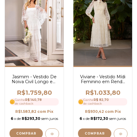
Jasmim - Vestido De
Viviane - Vestido Mídi
Noiva Civil Longo em
Feminino em Renda
Renda Chantilly
com Guipir, Gola Alta
Francesa - Ref 4207
com Laço e Mangas
R$1.759,80
R$1.033,80
Longas - Ref 4257
Ganhe
R$ 140,78
Ganhe
R$ 82,70
de cashback
de cashback
R$1.583,82
com
Pix
R$930,42
com
Pix
6
x de
R$293,30
sem juros
6
x de
R$172,30
sem juros
COMPRAR
COMPRAR