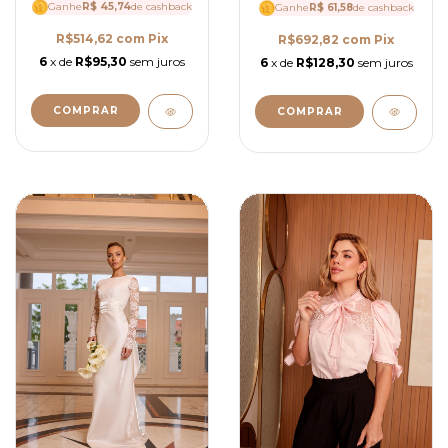
Ganhe
R$ 45,74
4241
de cashback
Ganhe
R$ 61,58
de cashback
R$514,62
com
Pix
R$692,82
com
Pix
6
x de
R$95,30
sem juros
6
x de
R$128,30
sem juros
COMPRAR
COMPRAR