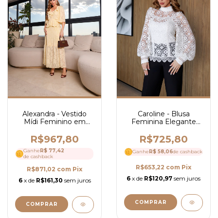
Alexandra - Vestido
Caroline - Blusa
Mídi Feminino em
Feminina Elegante
Crepe Elegante com
em Guipir com Gola
Caimento Leve - Ref
Alta, Manga Longa e
R$967,80
R$725,80
4249
Regata - Ref 4225
Ganhe
R$ 77,42
Ganhe
R$ 58,06
de cashback
de cashback
R$653,22
com
Pix
R$871,02
com
Pix
6
x de
R$120,97
sem juros
6
x de
R$161,30
sem juros
COMPRAR
COMPRAR