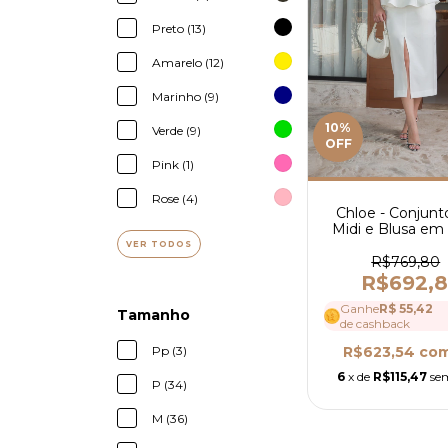
Preto (13)
Amarelo (12)
Marinho (9)
10
%
Verde (9)
OFF
Pink (1)
Rose (4)
Chloe - Conjunt
Midi e Blusa em
Melange - Ref 
VER TODOS
R$769,80
R$692,
Ganhe
R$ 55,42
Tamanho
de cashback
Pp (3)
R$623,54
co
6
x de
R$115,47
se
P (34)
M (36)