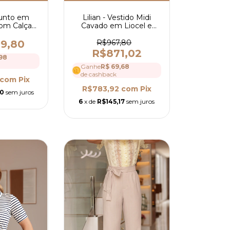
junto em
Lilian - Vestido Midi
 com Calça
Cavado em Liocel e
r - Ref 4196
Detalhes em Guipir - Ref
4140
99,80
R$967,80
R$871,02
98
Ganhe
R$ 69,68
de cashback
com
Pix
R$783,92
com
Pix
30
sem juros
6
x de
R$145,17
sem juros