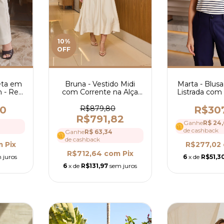
10
%
OFF
Bruna - Vestido Midi
Marta - Blus
eta em
com Corrente na Alça
Listrada com 
n - Ref
Alfaiataria Beth - Ref
427
4117
R$879,80
R$30
80
R$791,82
Ganhe
R$ 24,
de cashback
Ganhe
R$ 63,34
de cashback
R$277,02
m
Pix
R$712,64
com
Pix
6
x de
R$51,3
 juros
6
x de
R$131,97
sem juros