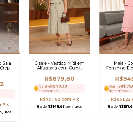
Gisele - Vestido Mídi em
Maia - C
o Saia
Alfaiataria com Guipir,
Feminino El
 Crepe
Botões Frontais e
Alfaiataria co
4151
Modelagem Estruturada
Evasê e B
R$879,80
R$94
- Ref 4192
Cinto- R
82
Ganhe
R$ 70,38
Ganhe
R$ 75,
de cashback
de cashback
R$791,82
com
Pix
R$851,22
m
Pix
6
x de
R$146,63
sem juros
6
x de
R$157,6
m juros