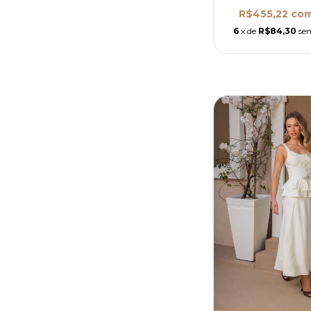
R$455,22
co
6
x de
R$84,30
se