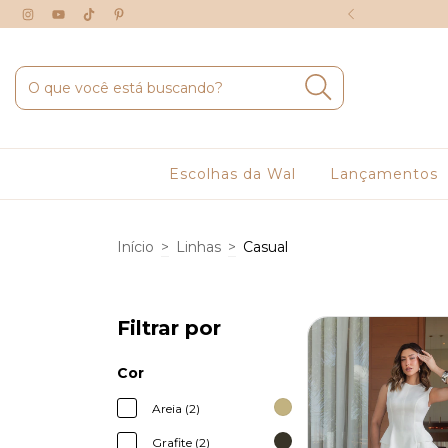
É 6X SEM JUROS
Escolhas da Wal
Lançamentos
Início
>
Linhas
>
Casual
Filtrar por
Cor
Areia (2)
Grafite (2)