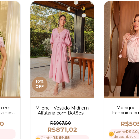
10
%
OFF
sa em
Monique -
Milena - Vestido Midi em
talhes
Feminina em
Alfataria com Botões -
 4044
com Renda
Ref 4152
Elegante n
80
R$50
R$967,80
Mangas - 
R$871,02
Ganhe
R$ 40
de cashback
Ganhe
R$ 69,68