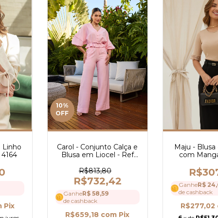
10
%
OFF
Carol - Conjunto Calça e
 Linho
Maju - Blus
Blusa em Liocel - Ref
 4164
com Manga
4119
Renda Chant
392
R$813,80
0
R$30
R$732,42
Ganhe
R$ 24,
de cashback
Ganhe
R$ 58,59
de cashback
m
Pix
R$277,02
R$659,18
com
Pix
m juros
6
x de
R$51,3