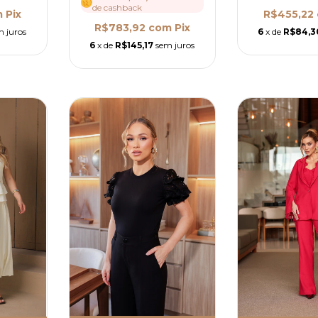
de cashback
m
Pix
R$455,22
R$783,92
com
Pix
m juros
6
x de
R$84,3
6
x de
R$145,17
sem juros