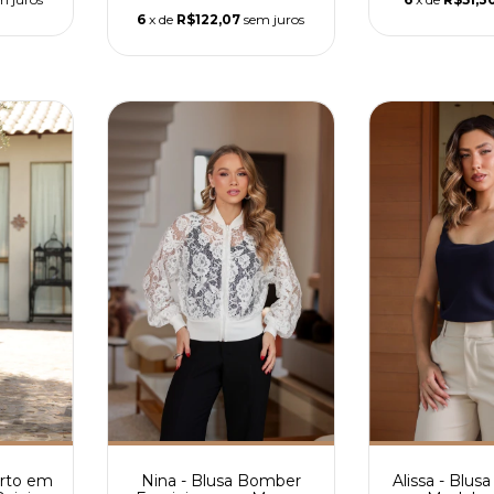
6
x de
R$122,07
sem juros
Nina - Blusa Bomber
urto em
Alissa - Blu