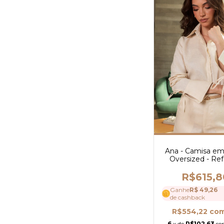
Ana - Camisa em
Oversized - Ref
R$615,8
Ganhe
R$ 49,26
de cashback
R$554,22
co
6
x de
R$102,63
se