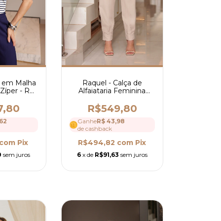
a em Malha
Raquel - Calça de
Zíper - Ref
Alfaiataria Feminina
2
Reta com Cintura Alta e
Laço - Ref 4186
7,80
R$549,80
62
Ganhe
R$ 43,98
de cashback
com
Pix
R$494,82
com
Pix
0
sem juros
6
x de
R$91,63
sem juros