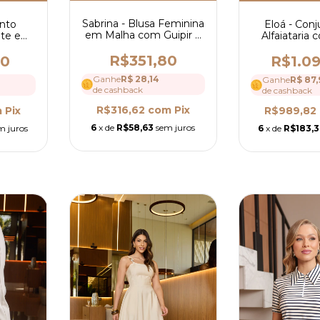
Sabrina - Blusa Feminina
Eloá - Con
unto
em Malha com Guipir e
Alfaiataria
nte em
Renda na Manga - Ref
Blusa e Blaze
ia Mídi
4015
Cinto-
R$351,80
R$1.0
80
Ganhe
R$ 28,14
Ganhe
R$ 87,
de cashback
de cashback
R$316,62
com
Pix
R$989,82
m
Pix
6
x de
R$58,63
sem juros
6
x de
R$183,
m juros