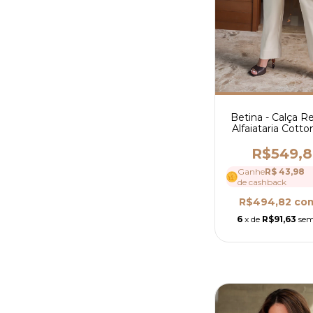
Betina - Calça R
Alfaiataria Cotto
4142
R$549,
Ganhe
R$ 43,98
de cashback
R$494,82
co
6
x de
R$91,63
sem