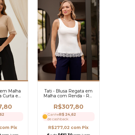
Tati - Blusa Regata em
a em Malha
Malha com Renda - Ref
 Curta e
4269
illy - Ref
6
R$307,80
7,80
Ganhe
R$ 24,62
62
de cashback
R$277,02
com
Pix
com
Pix
6
x de
R$51,30
sem juros
0
sem juros