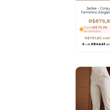
Jackie - Conj
Feminino Elega
Alfaiataria com Sa
Blusa Peplum e 
R$879,
Ref 4150
Ganhe
R$ 70,38
de cashback
R$791,82
co
6
x de
R$146,63
se