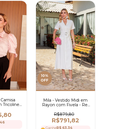
10
%
OFF
 Camisa
Mila - Vestido Midi em
 Tricoline
Rayon com Fivela - Ref
 e Laço
4175
a Gola e
5,80
R$879,80
Ref 4220
R$791,82
,46
Ganhe
R$ 63,34