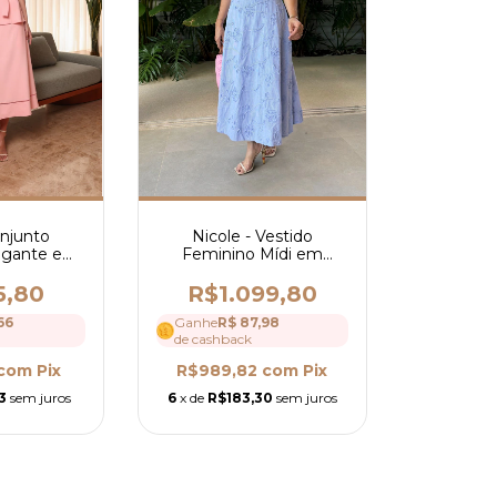
onjunto
Nicole - Vestido
egante em
Feminino Mídi em
m Saia Mídi
Algodão Bordado 3D
lusa com
Floral com Cinto
5,80
R$1.099,80
ef 4183
Elegante e Mangas
66
Ganhe
R$ 87,98
Curtas - Ref 4270
de cashback
com
Pix
R$989,82
com
Pix
3
sem juros
6
x de
R$183,30
sem juros