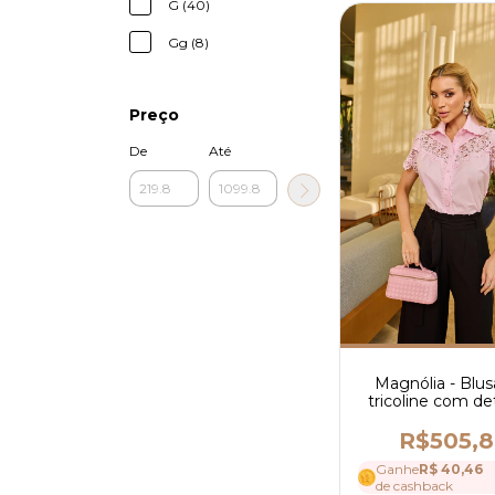
G (40)
Gg (8)
Preço
De
Até
Magnólia - Blu
tricoline com de
em Guipir - Ref
R$505,
Ganhe
R$ 40,46
de cashback