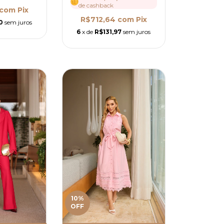
de cashback
com
Pix
R$712,64
com
Pix
0
sem juros
6
x de
R$131,97
sem juros
10
%
OFF