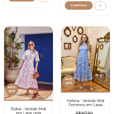
COMPRAR
40
%
OFF
40
%
OFF
Helena - Vestido Mídi
Feminino em Laise
Rúbia - Vestido Midi
Floral Elegante com
em Laise gola
Detalhe Vazado no
R$967,80