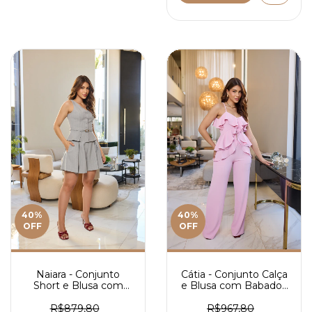
40
%
40
%
OFF
OFF
Naiara - Conjunto
Cátia - Conjunto Calça
Short e Blusa com
e Blusa com Babados
Cinto em Alfaiataria -
em Crepe - Ref 4123
Ref 4118
R$879,80
R$967,80