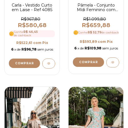
Carla - Vestido Curto
Pâmela - Conjunto
em Laise - Ref 4085
Mídi Feminino com
Cropped em Guipir e
Saia em Tricoline
R$967,80
R$1.099,80
Elegante - Ref 4081
R$580,68
R$659,88
Ganhe
R$ 46,45
Ganhe
R$ 52,79
de cashback
de cashback
R$593,89
com
Pix
R$522,61
com
Pix
6
x de
R$109,98
sem juros
6
x de
R$96,78
sem juros
COMPRAR
COMPRAR