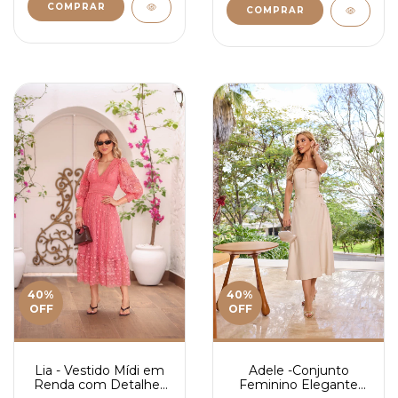
COMPRAR
COMPRAR
40
%
40
%
OFF
OFF
Lia - Vestido Mídi em
Adele -Conjunto
Renda com Detalhes
Feminino Elegante