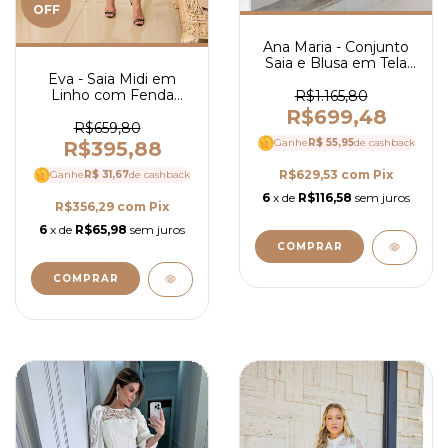
OFF
Ana Maria - Conjunto
Saia e Blusa em Tela
Eva - Saia Midi em
Bordada
Linho com Fenda
R$1.165,80
Frontal - Ref 3992
R$699,48
R$659,80
Ganhe
R$ 55,95
de cashback
R$395,88
R$629,53
com
Pix
Ganhe
R$ 31,67
de cashback
6
x de
R$116,58
sem juros
R$356,29
com
Pix
6
x de
R$65,98
sem juros
COMPRAR
COMPRAR