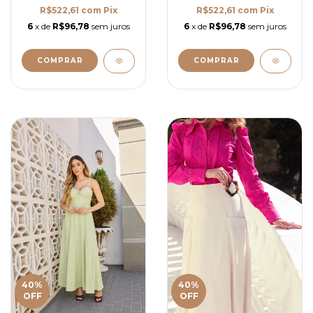
R$522,61
com
Pix
R$522,61
com
Pix
6
x de
R$96,78
sem juros
6
x de
R$96,78
sem juros
COMPRAR
COMPRAR
40
%
40
%
OFF
OFF