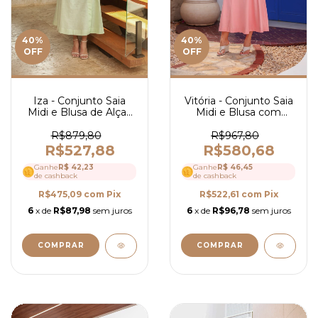
40
%
40
%
OFF
OFF
Vitória - Conjunto Saia
Iza - Conjunto Saia
Midi e Blusa com
Midi e Blusa de Alças
Amarração Frontal em
em Linho - Ref 4144
Linho - Ref 4157
R$967,80
R$879,80
R$580,68
R$527,88
Ganhe
R$ 46,45
Ganhe
R$ 42,23
de cashback
de cashback
R$522,61
com
Pix
R$475,09
com
Pix
6
x de
R$96,78
sem juros
6
x de
R$87,98
sem juros
COMPRAR
COMPRAR