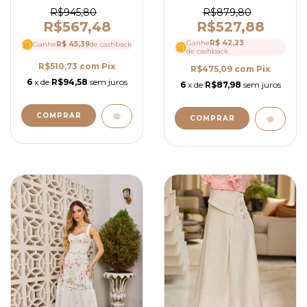
em Guipir, Decote em
com Saia Midi Evasê e
V e Mangas Longas -
Cropped Tomara que
R$945,80
R$879,80
Ref 4145
Caia - Ref 4122
R$567,48
R$527,88
Ganhe
R$ 42,23
Ganhe
R$ 45,39
de cashback
de cashback
R$510,73
com
Pix
R$475,09
com
Pix
6
x de
R$94,58
sem juros
6
x de
R$87,98
sem juros
COMPRAR
COMPRAR