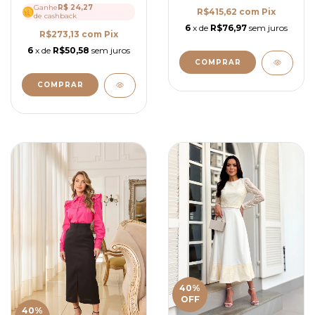
Ganhe
R$ 24,27
R$415,62
com
Pix
de cashback
6
x de
R$76,97
sem juros
R$273,13
com
Pix
6
x de
R$50,58
sem juros
COMPRAR
COMPRAR
40
%
OFF
40
%