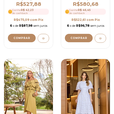
R$527,88
R$580,68
Ganhe
R$ 42,23
Ganhe
R$ 46,45
de cashback
de cashback
R$475,09
com
Pix
R$522,61
com
Pix
6
x de
R$87,98
sem juros
6
x de
R$96,78
sem juros
COMPRAR
COMPRAR