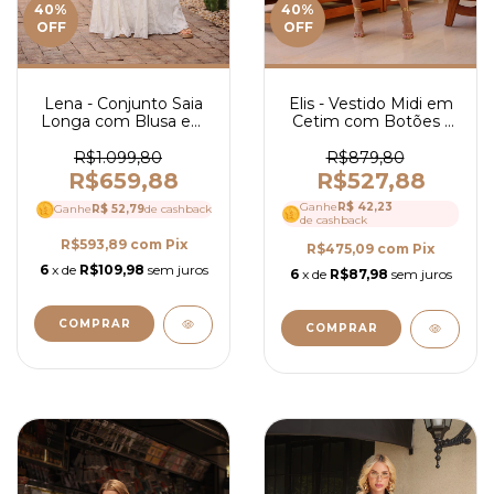
40
%
40
%
OFF
OFF
Lena - Conjunto Saia
Elis - Vestido Midi em
Longa com Blusa em
Cetim com Botões -
Crepe com Guipir - Ref
Ref 4172
4197
R$1.099,80
R$879,80
R$659,88
R$527,88
Ganhe
R$ 42,23
Ganhe
R$ 52,79
de cashback
de cashback
R$593,89
com
Pix
R$475,09
com
Pix
6
x de
R$109,98
sem juros
6
x de
R$87,98
sem juros
COMPRAR
COMPRAR