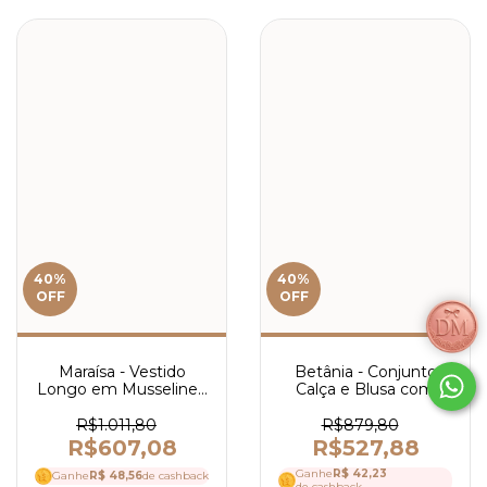
40
%
40
%
OFF
OFF
Betânia - Conjunto
Maraísa - Vestido
Calça e Blusa com
Longo em Musseline -
Botões - Ref 4181
Ref 4053
R$879,80
R$1.011,80
R$527,88
R$607,08
Ganhe
R$ 42,23
Ganhe
R$ 48,56
de cashback
de cashback