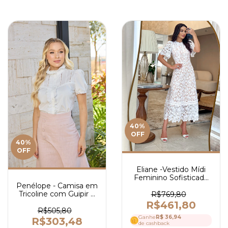
40
%
OFF
40
%
OFF
Eliane -Vestido Mídi
Feminino Sofisticado
Penélope - Camisa em
em Guipir com Fundo
Tricoline com Guipir e
Nude, Manga Curta e
R$769,80
Manga Curta - Ref
Caimento Elegante -
R$461,80
4031
Ref 4005
R$505,80
Ganhe
R$ 36,94
R$303,48
de cashback