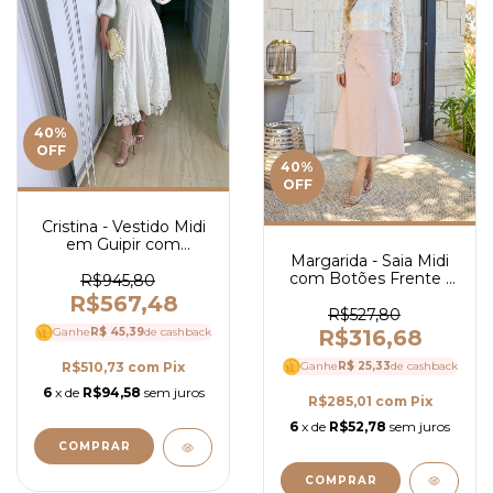
40
%
OFF
40
%
OFF
Cristina - Vestido Midi
em Guipir com
Margarida - Saia Midi
Tricoline - Ref 4088
com Botões Frente -
R$945,80
Ref 3988
R$567,48
R$527,80
R$316,68
Ganhe
R$ 45,39
de cashback
Ganhe
R$ 25,33
de cashback
R$510,73
com
Pix
6
x de
R$94,58
sem juros
R$285,01
com
Pix
6
x de
R$52,78
sem juros
COMPRAR
COMPRAR