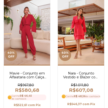
40
%
40
%
OFF
OFF
Mavie - Conjunto em
Nara - Conjunto
Alfaiataria com Calça,
Vestido e Blazer com
Blusa e Blazer - Ref
Guipir - Ref 4182
4190
R$967,80
R$1.011,80
R$580,68
R$607,08
Ganhe
R$ 46,45
Ganhe
R$ 48,56
de cashback
de cashback
R$546,37
com
Pix
R$522,61
com
Pix