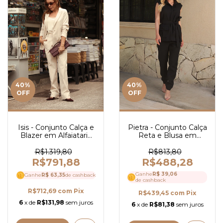
40
%
40
%
OFF
OFF
Isis - Conjunto Calça e
Pietra - Conjunto Calça
Blazer em Alfaiataria
Reta e Blusa em
Cotton - Ref 4134
Alfaitaria - Ref 4155
R$1.319,80
R$813,80
R$791,88
R$488,28
Ganhe
R$ 39,06
Ganhe
R$ 63,35
de cashback
de cashback
R$712,69
com
Pix
R$439,45
com
Pix
6
x de
R$131,98
sem juros
6
x de
R$81,38
sem juros