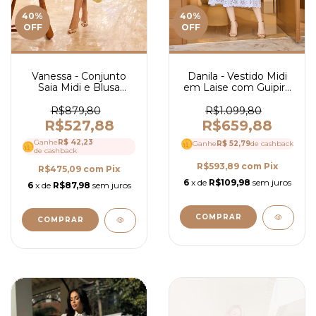
40
%
40
%
OFF
OFF
Vanessa - Conjunto
Danila - Vestido Midi
Saia Midi e Blusa
em Laise com Guipir -
Ombro a Ombro em
Ref 4102
Crepe - Ref 4116
R$879,80
R$1.099,80
R$527,88
R$659,88
Ganhe
R$ 42,23
Ganhe
R$ 52,79
de cashback
de cashback
R$593,89
com
Pix
R$475,09
com
Pix
6
x de
R$109,98
sem juros
6
x de
R$87,98
sem juros
COMPRAR
COMPRAR