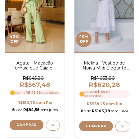
40
%
40
%
OFF
OFF
Ágata - Macacão
Melina - Vestido de
Tomara que Caia em
Noiva Midi Elegante
Crepe - Ref 4120
em Crepe Bordado e
Guipir com Mangas
R$945,80
R$1.033,80
3/4 Delicadas- Ref
R$567,48
R$620,28
4108
Ganhe
R$ 49,62
Ganhe
R$ 45,39
de cashback
de cashback
R$510,73
com
Pix
R$558,25
com
Pix
6
x de
R$94,58
sem juros
6
x de
R$103,38
sem juros
COMPRAR
COMPRAR