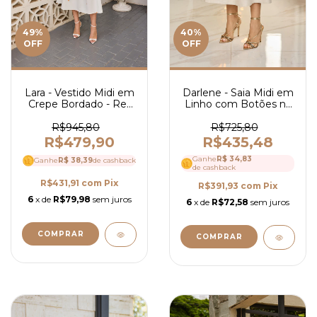
49
%
40
%
OFF
OFF
Lara - Vestido Midi em
Darlene - Saia Midi em
Crepe Bordado - Ref
Linho com Botões na
4090
Frente - Ref 4001
R$945,80
R$725,80
R$479,90
R$435,48
Ganhe
R$ 34,83
Ganhe
R$ 38,39
de cashback
de cashback
R$431,91
com
Pix
R$391,93
com
Pix
6
x de
R$79,98
sem juros
6
x de
R$72,58
sem juros
COMPRAR
COMPRAR