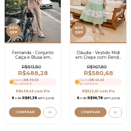
40
%
40
%
OFF
OFF
Cláudia - Vestido Midi
Fernanda - Conjunto
em Crepe com Renda
Calça e Blusa em
e Guipir - Ref 4105
Alfaiataria - Ref 4115
R$967,80
R$813,80
R$580,68
R$488,28
Ganhe
R$ 46,45
Ganhe
R$ 39,06
de cashback
de cashback
R$522,61
com
Pix
R$439,45
com
Pix
6
x de
R$96,78
sem juros
6
x de
R$81,38
sem juros
COMPRAR
COMPRAR