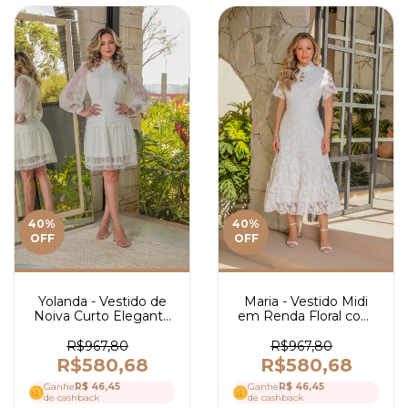
40
%
40
%
OFF
OFF
Yolanda - Vestido de
Maria - Vestido Midi
Noiva Curto Elegante
em Renda Floral com
e Romântico em Tule
Veludo - Ref 4167
Bordado com Guipir e
R$967,80
R$967,80
Manga Longa - Ref
R$580,68
R$580,68
4153
Ganhe
R$ 46,45
Ganhe
R$ 46,45
de cashback
de cashback