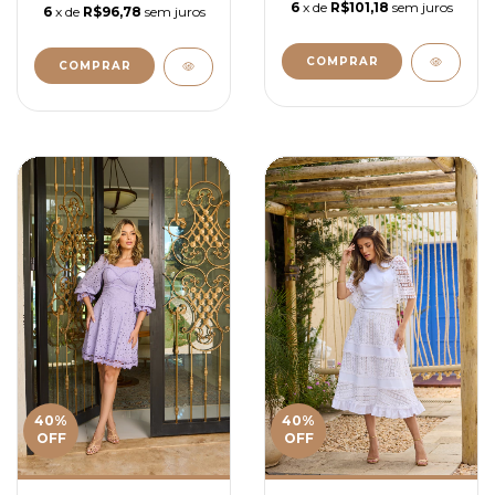
6
x de
R$101,18
sem juros
6
x de
R$96,78
sem juros
COMPRAR
COMPRAR
40
%
40
%
OFF
OFF