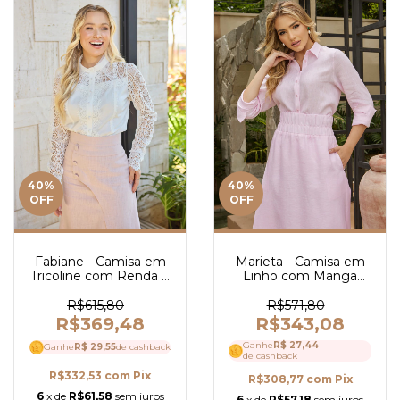
40
%
40
%
OFF
OFF
Fabiane - Camisa em
Marieta - Camisa em
Tricoline com Renda e
Linho com Manga
Guipir - Ref 3995
Longa - Ref 3923
R$615,80
R$571,80
R$369,48
R$343,08
Ganhe
R$ 27,44
Ganhe
R$ 29,55
de cashback
de cashback
R$332,53
com
Pix
R$308,77
com
Pix
6
x de
R$61,58
sem juros
6
x de
R$57,18
sem juros