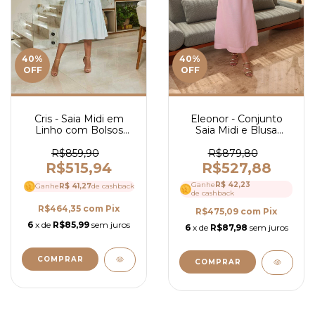
40
%
40
%
OFF
OFF
Eleonor - Conjunto
Cris - Saia Midi em
Saia Midi e Blusa
Linho com Bolsos
Regata em Linho -
com Laço - Ref 3875
Ref 3922
R$879,80
R$859,90
R$527,88
R$515,94
Ganhe
R$ 42,23
Ganhe
R$ 41,27
de cashback
de cashback
R$464,35
com
Pix
R$475,09
com
Pix
6
x de
R$85,99
sem juros
6
x de
R$87,98
sem juros
COMPRAR
COMPRAR