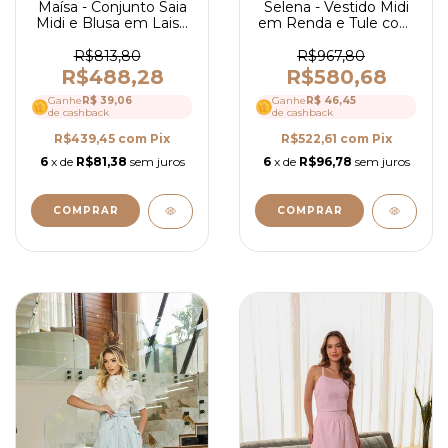
Selena - Vestido Midi
Maísa - Conjunto Saia
em Renda e Tule com
Midi e Blusa em Laise
Guipir - Ref 4193
- Ref 4214
R$967,80
R$813,80
R$580,68
R$488,28
Ganhe
R$ 46,45
Ganhe
R$ 39,06
de cashback
de cashback
R$522,61
com
Pix
R$439,45
com
Pix
6
x de
R$96,78
sem juros
6
x de
R$81,38
sem juros
COMPRAR
COMPRAR