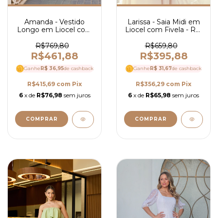
Amanda - Vestido
Larissa - Saia Midi em
Longo em Liocel com
Liocel com Fivela - Ref
Alças - Ref 4128
4126
R$769,80
R$659,80
R$461,88
R$395,88
Ganhe
R$ 36,95
de cashback
Ganhe
R$ 31,67
de cashback
R$415,69
com
Pix
R$356,29
com
Pix
6
x de
R$76,98
sem juros
6
x de
R$65,98
sem juros
COMPRAR
COMPRAR