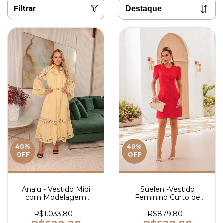
Filtrar
40
%
40
%
OFF
OFF
Analu - Vestido Midi
Suelen -Vestido
com Modelagem
Feminino Curto de
Elegante em Liocel
Alfaiataria com Botões
com Detalhes em
Frontais e Cinto
R$1.033,80
R$879,80
Guipir e Cinto - Ref
Ajustável - Ref 4208